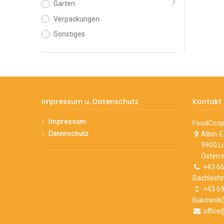
Garten
Verpackungen
Sonstiges
Impressum u. Datenschutz
Kontakt
Impressum
FoodCoop 
Datenschutz
Albin-
9900 L
Österre
+43 66
Bachlechn
+43 69
Bukowski
office