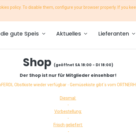
ies policy. To disable them, configure your browser properly. If you kee
ce@foodcoop-osttirol.at
die gute Speis
Aktuelles
Lieferanten
Shop
(geöffnet SA 18:00 - DI 18:00)
Der Shop ist nur für Mitglieder einsehbar!
oFERDL Obstkiste wieder verfügbar - Gemüsekiste gibt´s vom ORTNER
Diesmal:
-
Vorbestellung:
-
Frisch geliefert:
-