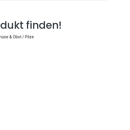
dukt finden!
üse & Obst / Pilze
.