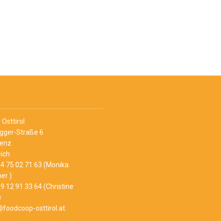
Osttirol
Egger-Straße 6
ienz
ich
4 75 02 71 63 (Monika
er )
9 12 91 33 64 (Christine
)
@foodcoop-osttirol.at