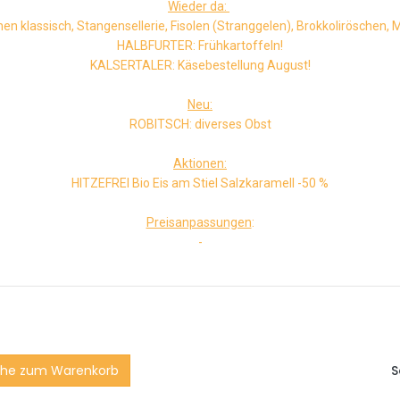
Wieder da:
 klassisch, Stangensellerie, Fisolen (Stranggelen), Brokkoliröschen, M
HALBFURTER: Frühkartoffeln!
KALSERTALER: Käsebestellung August!
Neu:
ROBITSCH: diverses Obst
Aktionen:
HITZEFREI Bio Eis am Stiel Salzkaramell -50 %
Preisanpassungen
:
-
he zum Warenkorb
S