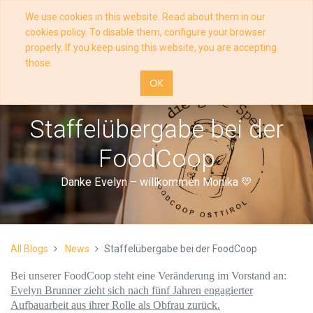
We use cookies in this website. Read about them in our
cookies policy. To disable them, configure your browser
properly. If you keep using this website, you are accepting
those.
OK
Staffelübergabe bei der
FoodCoop
Danke Evelyn – willkommen Monika 💛
All Blogs
News
Staffelübergabe bei der FoodCoop
Bei unserer FoodCoop steht eine Veränderung im Vorstand an:
Evelyn Brunner zieht sich nach fünf Jahren engagierter
Aufbauarbeit aus ihrer Rolle als Obfrau zurück.