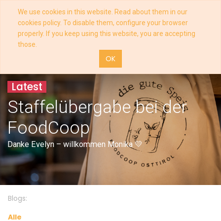
We use cookies in this website. Read about them in our
cookies policy. To disable them, configure your browser
properly. If you keep using this website, you are accepting
those.
OK
Latest
Staffelübergabe bei der
FoodCoop
Danke Evelyn – willkommen Monika 💛
Blogs:
Alle