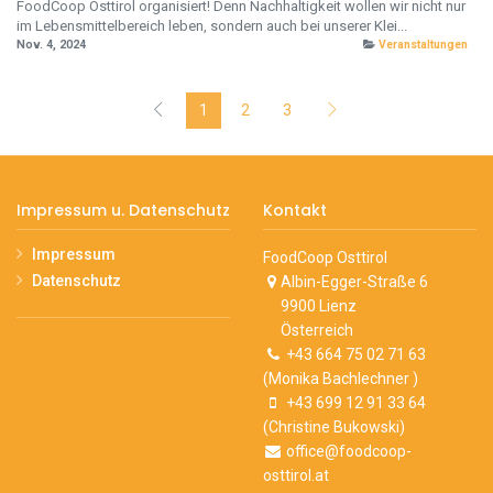
FoodCoop Osttirol organisiert! Denn Nachhaltigkeit wollen wir nicht nur
im Lebensmittelbereich leben, sondern auch bei unserer Klei...
Nov. 4, 2024
Veranstaltungen
1
2
3
Impressum u. Datenschutz
Kontakt
Impressum
FoodCoop Osttirol
Datenschutz
Albin-Egger-Straße 6
9900 Lienz
Österreich
+43 664 75 02 71 63
(Monika Bachlechner )
+43 699 12 91 33 64
(Christine Bukowski)
office@foodcoop-
osttirol.at