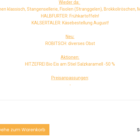
Wieder da:
 klassisch, Stangensellerie, Fisolen (Stranggelen), Brokkoliröschen, M
HALBFURTER: Frühkartoffeln!
KALSERTALER: Käsebestellung August!
Neu:
ROBITSCH: diverses Obst
Aktionen:
HITZEFREI Bio Eis am Stiel Salzkaramell -50 %
Preisanpassungen
:
-
Gehe zum Warenkorb
S