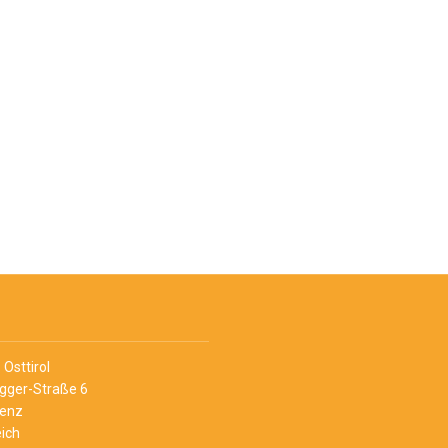
Osttirol
Egger-Straße 6
ienz
ich