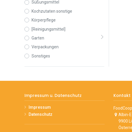
Süßungsmittel
Kochzutaten sonstige
Körperpflege
[Reinigungsmittel]
Garten
Verpackungen
Sonstiges
Impressum u. Datenschutz
Kontakt
Impressum
FoodCoop 
Datenschutz
Albin-
9900 L
Österre