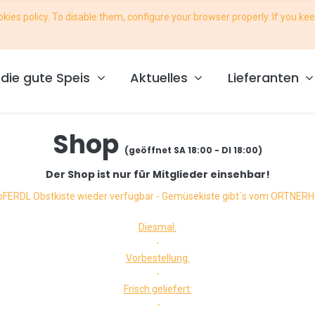
ies policy. To disable them, configure your browser properly. If you kee
ce@foodcoop-osttirol.at
die gute Speis
Aktuelles
Lieferanten
Shop
(geöffnet SA 18:00 - DI 18:00)
Der Shop ist nur für Mitglieder einsehbar!
oFERDL Obstkiste wieder verfügbar - Gemüsekiste gibt´s vom ORTNER
Diesmal:
-
Vorbestellung:
-
Frisch geliefert:
-