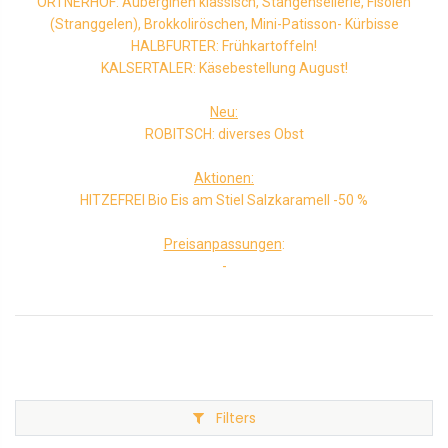
ORTNERHOF: Auberginen klassisch, Stangensellerie, Fisolen
(Stranggelen), Brokkoliröschen, Mini-Patisson- Kürbisse
HALBFURTER: Frühkartoffeln!
KALSERTALER: Käsebestellung August!
Neu:
ROBITSCH: diverses Obst
Aktionen:
HITZEFREI Bio Eis am Stiel Salzkaramell -50 %
Preisanpassungen
:
-
Filters