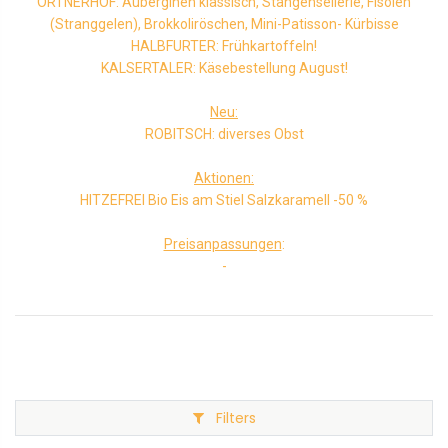
ORTNERHOF: Auberginen klassisch, Stangensellerie, Fisolen
(Stranggelen), Brokkoliröschen, Mini-Patisson- Kürbisse
HALBFURTER: Frühkartoffeln!
KALSERTALER: Käsebestellung August!
Neu:
ROBITSCH: diverses Obst
Aktionen:
HITZEFREI Bio Eis am Stiel Salzkaramell -50 %
Preisanpassungen
:
-
Filters