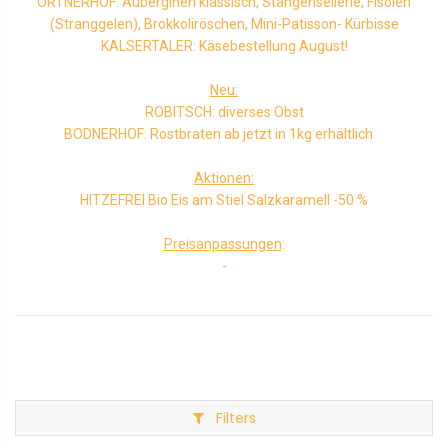
ORTNERHOF: Auberginen klassisch, Stangensellerie, Fisolen
(Stranggelen), Brokkoliröschen, Mini-Patisson- Kürbisse
KALSERTALER: Käsebestellung August!
Neu:
ROBITSCH: diverses Obst
BODNERHOF: Rostbraten ab jetzt in 1kg erhältlich
Aktionen:
HITZEFREI Bio Eis am Stiel Salzkaramell -50 %
Preisanpassungen
:
-
Filters