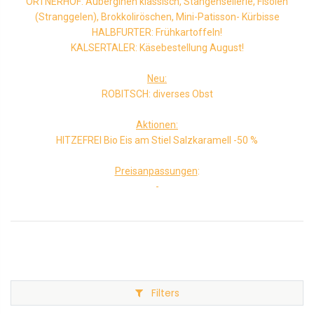
ORTNERHOF: Auberginen klassisch, Stangensellerie, Fisolen
(Stranggelen), Brokkoliröschen, Mini-Patisson- Kürbisse
HALBFURTER: Frühkartoffeln!
KALSERTALER: Käsebestellung August!
Neu:
ROBITSCH: diverses Obst
Aktionen:
HITZEFREI Bio Eis am Stiel Salzkaramell -50 %
Preisanpassungen
:
-
Filters