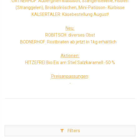
ORTNERHOF: Auberginen klassisch, Stangensellerie, Fisolen
(Stranggelen), Brokkoliröschen, Mini-Patisson- Kürbisse
KALSERTALER: Käsebestellung August!
Neu:
ROBITSCH: diverses Obst
BODNERHOF: Rostbraten ab jetzt in 1kg erhältlich
Aktionen:
HITZEFREI Bio Eis am Stiel Salzkaramell -50 %
Preisanpassungen
:
-
Filters