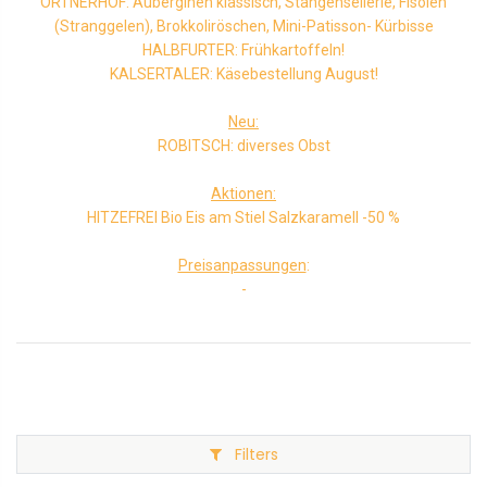
ORTNERHOF: Auberginen klassisch, Stangensellerie, Fisolen
(Stranggelen), Brokkoliröschen, Mini-Patisson- Kürbisse
HALBFURTER: Frühkartoffeln!
KALSERTALER: Käsebestellung August!
Neu:
ROBITSCH: diverses Obst
Aktionen:
HITZEFREI Bio Eis am Stiel Salzkaramell -50 %
Preisanpassungen
:
-
Filters