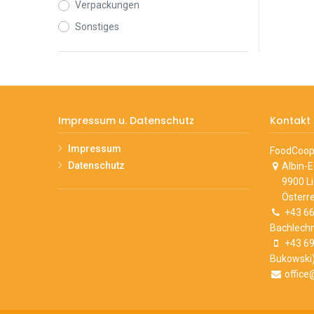
Verpackungen
Sonstiges
Impressum u. Datenschutz
Kontakt
Impressum
FoodCoop 
Datenschutz
Albin-
9900 L
Österre
+43 66
Bachlechn
+43 69
Bukowski
office