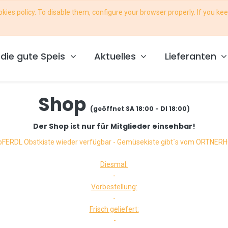
ies policy. To disable them, configure your browser properly. If you kee
ce@foodcoop-osttirol.at
die gute Speis
Aktuelles
Lieferanten
Shop
(geöffnet SA 18:00 - DI 18:00)
Der Shop ist nur für Mitglieder einsehbar!
oFERDL Obstkiste wieder verfügbar - Gemüsekiste gibt´s vom ORTNER
Diesmal:
-
Vorbestellung:
-
Frisch geliefert:
-