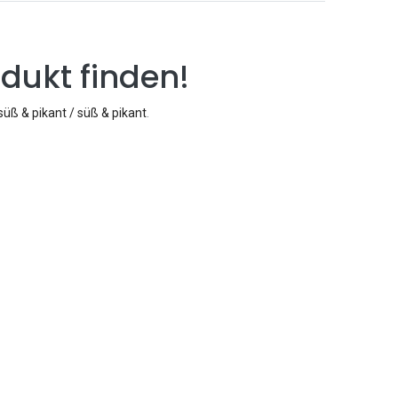
dukt finden!
süß & pikant / süß & pikant
.