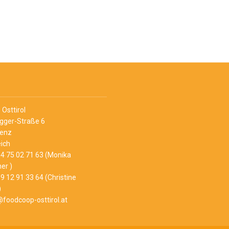
Osttirol
Egger-Straße 6
ienz
ich
4 75 02 71 63 (Monika
er )
9 12 91 33 64 (Christine
)
@foodcoop-osttirol.at