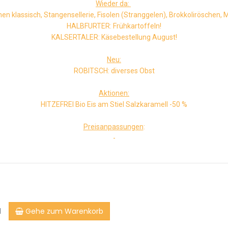
Wieder da:
 klassisch, Stangensellerie, Fisolen (Stranggelen), Brokkoliröschen, M
HALBFURTER: Frühkartoffeln!
KALSERTALER: Käsebestellung August!
Neu:
ROBITSCH: diverses Obst
Aktionen:
HITZEFREI Bio Eis am Stiel Salzkaramell -50 %
Preisanpassungen
:
-
Gehe zum Warenkorb
l