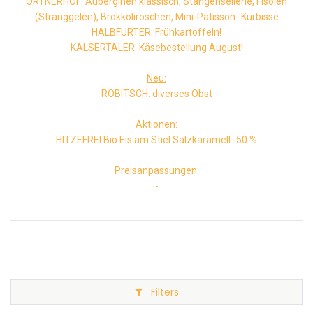
ORTNERHOF: Auberginen klassisch, Stangensellerie, Fisolen
(Stranggelen), Brokkoliröschen, Mini-Patisson- Kürbisse
HALBFURTER: Frühkartoffeln!
KALSERTALER: Käsebestellung August!
Neu:
ROBITSCH: diverses Obst
Aktionen:
HITZEFREI Bio Eis am Stiel Salzkaramell -50 %
Preisanpassungen
:
-
Filters