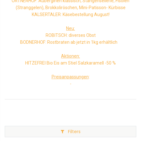
ORTNERHOF: Auberginen klassisch, Stangensellerie, Fisolen
(Stranggelen), Brokkoliröschen, Mini-Patisson- Kürbisse
KALSERTALER: Käsebestellung August!
Neu:
ROBITSCH: diverses Obst
BODNERHOF: Rostbraten ab jetzt in 1kg erhältlich
Aktionen:
HITZEFREI Bio Eis am Stiel Salzkaramell -50 %
Preisanpassungen
:
-
Filters