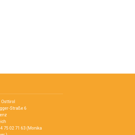
Osttirol
Egger-Straße 6
ienz
ich
4 75 02 71 63 (Monika
er )