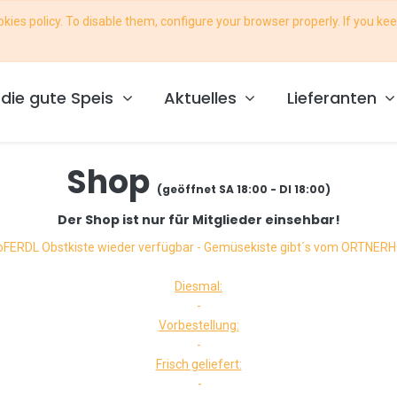
ies policy. To disable them, configure your browser properly. If you kee
ce@foodcoop-osttirol.at
die gute Speis
Aktuelles
Lieferanten
Shop
(geöffnet SA 18:00 - DI 18:00)
Der Shop ist nur für Mitglieder einsehbar!
oFERDL Obstkiste wieder verfügbar - Gemüsekiste gibt´s vom ORTNER
Diesmal:
-
Vorbestellung:
-
Frisch geliefert:
-