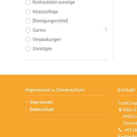
Kochzutaten sonstige
Körperpflege
[Reinigungsmittel]
Garten
Verpackungen
Sonstiges
Impressum u. Datenschutz
Kontakt
Impressum
FoodCoop 
Datenschutz
Albin-
9900 L
Österre
+43 66
Bachlechn