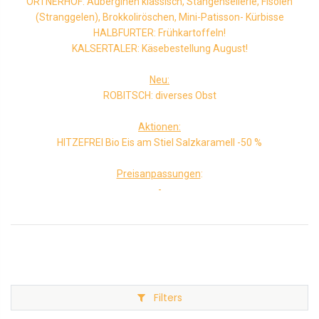
ORTNERHOF: Auberginen klassisch, Stangensellerie, Fisolen
(Stranggelen), Brokkoliröschen, Mini-Patisson- Kürbisse
HALBFURTER: Frühkartoffeln!
KALSERTALER: Käsebestellung August!
Neu:
ROBITSCH: diverses Obst
Aktionen:
HITZEFREI Bio Eis am Stiel Salzkaramell -50 %
Preisanpassungen
:
-
Filters