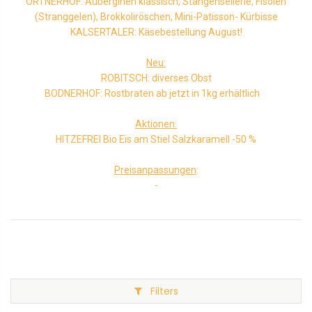
ORTNERHOF: Auberginen klassisch, Stangensellerie, Fisolen
(Stranggelen), Brokkoliröschen, Mini-Patisson- Kürbisse
KALSERTALER: Käsebestellung August!
Neu:
ROBITSCH: diverses Obst
BODNERHOF: Rostbraten ab jetzt in 1kg erhältlich
Aktionen:
HITZEFREI Bio Eis am Stiel Salzkaramell -50 %
Preisanpassungen
:
-
Filters