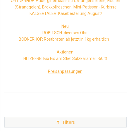
ORTNERHOF: Auberginen klassisch, Stangensellerie, Fisolen
(Stranggelen), Brokkoliröschen, Mini-Patisson- Kürbisse
KALSERTALER: Käsebestellung August!
Neu:
ROBITSCH: diverses Obst
BODNERHOF: Rostbraten ab jetzt in 1kg erhältlich
Aktionen:
HITZEFREI Bio Eis am Stiel Salzkaramell -50 %
Preisanpassungen
:
-
Filters