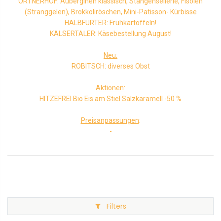
ORTNERHOF: Auberginen klassisch, Stangensellerie, Fisolen
(Stranggelen), Brokkoliröschen, Mini-Patisson- Kürbisse
HALBFURTER: Frühkartoffeln!
KALSERTALER: Käsebestellung August!
Neu:
ROBITSCH: diverses Obst
Aktionen:
HITZEFREI Bio Eis am Stiel Salzkaramell -50 %
Preisanpassungen
:
-
Filters