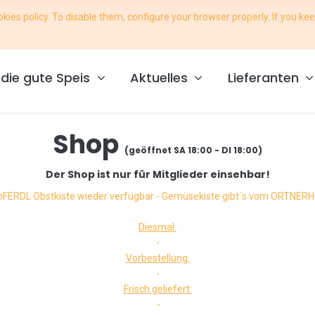
ies policy. To disable them, configure your browser properly. If you kee
ce@foodcoop-osttirol.at
die gute Speis
Aktuelles
Lieferanten
Shop
(geöffnet SA 18:00 - DI 18:00)
Der Shop ist nur für Mitglieder einsehbar!
oFERDL Obstkiste wieder verfügbar - Gemüsekiste gibt´s vom ORTNER
Diesmal:
-
Vorbestellung:
-
Frisch geliefert:
-