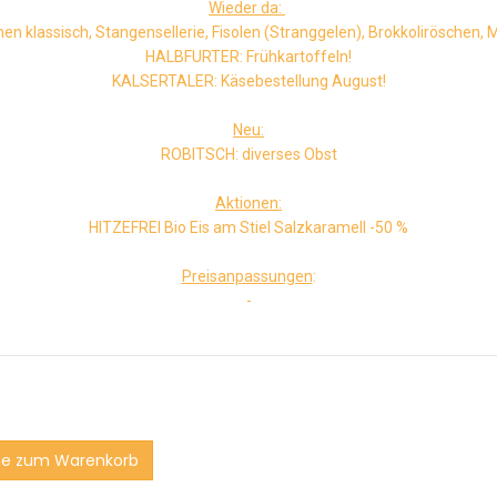
Wieder da:
 klassisch, Stangensellerie, Fisolen (Stranggelen), Brokkoliröschen, M
HALBFURTER: Frühkartoffeln!
KALSERTALER: Käsebestellung August!
Neu:
ROBITSCH: diverses Obst
Aktionen:
HITZEFREI Bio Eis am Stiel Salzkaramell -50 %
Preisanpassungen
:
-
e zum Warenkorb